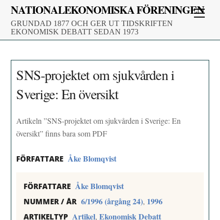
Skip
NATIONALEKONOMISKA FÖRENINGEN
Men
to
GRUNDAD 1877 OCH GER UT TIDSKRIFTEN
content
EKONOMISK DEBATT SEDAN 1973
SNS-projektet om sjukvården i
Sverige: En översikt
Artikeln ”SNS-projektet om sjukvården i Sverige: En
översikt” finns bara som PDF
Åke Blomqvist
FÖRFATTARE
Åke Blomqvist
FÖRFATTARE
6/1996 (årgång 24)
1996
,
NUMMER / ÅR
Artikel
Ekonomisk Debatt
,
ARTIKELTYP