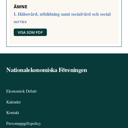
ÄMNE
I. Hälsovård, utbildning samt socialvård och social
service
VISA SOM PDF
Nationalekonomiska Föreningen
Back
To
Top
Ekonomisk Debatt
Kalender
Kontakt
Personuppgiftspolicy