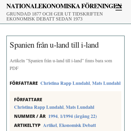
Skip
NATIONALEKONOMISKA FÖRENINGEN
Men
to
GRUNDAD 1877 OCH GER UT TIDSKRIFTEN
content
EKONOMISK DEBATT SEDAN 1973
Spanien från u-land till i-land
Artikeln ”Spanien från u-land till i-land” finns bara som
PDF
Christina Rapp Lundahl
Mats Lundahl
,
FÖRFATTARE
FÖRFATTARE
Christina Rapp Lundahl
Mats Lundahl
,
1994
1/1994 (årgång 22)
,
NUMMER / ÅR
Artikel
Ekonomisk Debatt
,
ARTIKELTYP