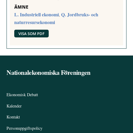
ÄMNE
L. Industriell ekonomi
Q. Jordbruks- och
,
naturresursekonomi
VISA SOM PDF
Nationalekonomiska Föreningen
Back
To
Top
Ekonomisk Debatt
Kalender
Kontakt
Personuppgiftspolicy