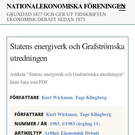
Skip
NATIONALEKONOMISKA FÖRENINGEN
Men
to
GRUNDAD 1877 OCH GER UT TIDSKRIFTEN
content
EKONOMISK DEBATT SEDAN 1973
Statens energiverk och Grafströmska
utredningen
Artikeln ”Statens energiverk och Grafströmska utredningen”
finns bara som PDF
Kurt Wickman
Tage Klingberg
,
FÖRFATTARE
Kurt Wickman
Tage Klingberg
,
FÖRFATTARE
1983
1/1983 (årgång 11)
,
NUMMER / ÅR
Artikel
Ekonomisk Debatt
,
ARTIKELTYP