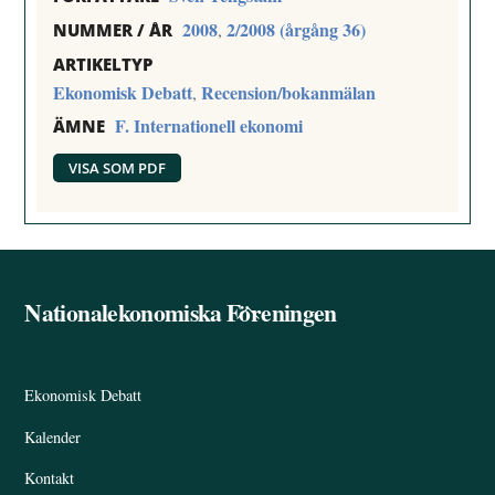
2008
2/2008 (årgång 36)
,
NUMMER / ÅR
ARTIKELTYP
Ekonomisk Debatt
Recension/bokanmälan
,
F. Internationell ekonomi
ÄMNE
VISA SOM PDF
Nationalekonomiska Föreningen
Back
To
Top
Ekonomisk Debatt
Kalender
Kontakt