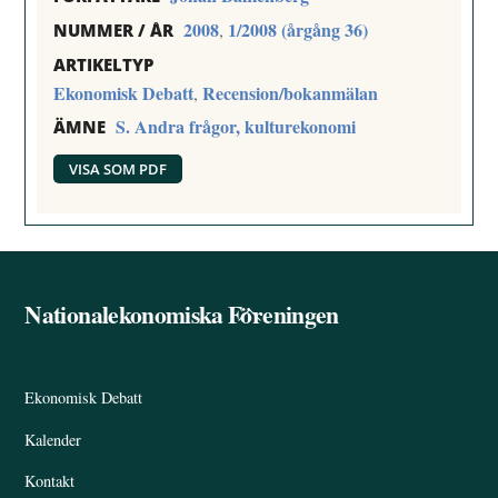
2008
1/2008 (årgång 36)
,
NUMMER / ÅR
ARTIKELTYP
Ekonomisk Debatt
Recension/bokanmälan
,
S. Andra frågor, kulturekonomi
ÄMNE
VISA SOM PDF
Nationalekonomiska Föreningen
Back
To
Top
Ekonomisk Debatt
Kalender
Kontakt