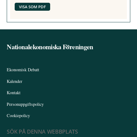
VISA SOM PDF
Nationalekonomiska Föreningen
Back
To
Top
Ekonomisk Debatt
Kalender
Kontakt
Personuppgiftspolicy
Cookiepolicy
SÖK PÅ DENNA WEBBPLATS