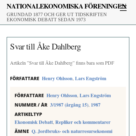
Skip
NATIONALEKONOMISKA FÖRENINGEN
Men
to
GRUNDAD 1877 OCH GER UT TIDSKRIFTEN
content
EKONOMISK DEBATT SEDAN 1973
Svar till Åke Dahlberg
Artikeln ”Svar till Åke Dahlberg” finns bara som PDF
Henry Ohlsson
Lars Engström
,
FÖRFATTARE
Henry Ohlsson
Lars Engström
,
FÖRFATTARE
3/1987 (årgång 15)
1987
,
NUMMER / ÅR
ARTIKELTYP
Ekonomisk Debatt
Repliker och kommentarer
,
Q. Jordbruks- och naturresursekonomi
ÄMNE