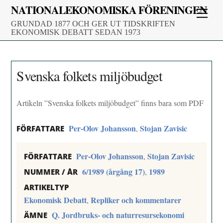
Skip
NATIONALEKONOMISKA FÖRENINGEN
Men
to
GRUNDAD 1877 OCH GER UT TIDSKRIFTEN
content
EKONOMISK DEBATT SEDAN 1973
Svenska folkets miljöbudget
Artikeln ”Svenska folkets miljöbudget” finns bara som PDF
Per-Olov Johansson
Stojan Zavisic
,
FÖRFATTARE
Per-Olov Johansson
Stojan Zavisic
,
FÖRFATTARE
6/1989 (årgång 17)
1989
,
NUMMER / ÅR
ARTIKELTYP
Ekonomisk Debatt
Repliker och kommentarer
,
Q. Jordbruks- och naturresursekonomi
ÄMNE