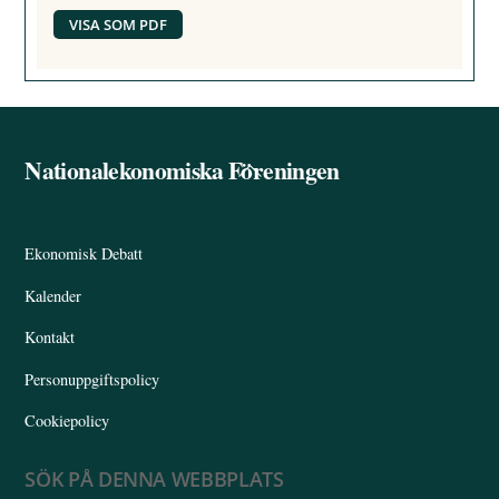
VISA SOM PDF
Nationalekonomiska Föreningen
Back
To
Top
Ekonomisk Debatt
Kalender
Kontakt
Personuppgiftspolicy
Cookiepolicy
SÖK PÅ DENNA WEBBPLATS