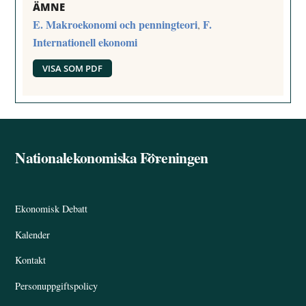
ÄMNE
E. Makroekonomi och penningteori
F.
,
Internationell ekonomi
VISA SOM PDF
Nationalekonomiska Föreningen
Back
To
Top
Ekonomisk Debatt
Kalender
Kontakt
Personuppgiftspolicy