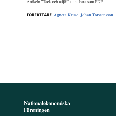
Artikeln ”Tack och adjö!” finns bara som PDF
Agneta Kruse
Johan Torstensson
,
FÖRFATTARE
Nationalekonomiska
Föreningen