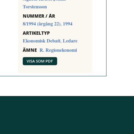
Torstensson
NUMMER / ÅR
8/1994 (årgång 22)
1994
,
ARTIKELTYP
Ekonomisk Debatt
Ledare
,
R. Regionekonomi
ÄMNE
VISA SOM PDF