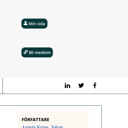
Min sida
Bli medlem
LinkedIn
Twitter
Facebook
FÖRFATTARE
Agneta Kruse
Johan
,