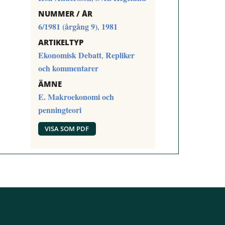
NUMMER / ÅR
6/1981 (årgång 9)
1981
,
ARTIKELTYP
Ekonomisk Debatt
Repliker
,
och kommentarer
ÄMNE
E. Makroekonomi och
penningteori
VISA SOM PDF