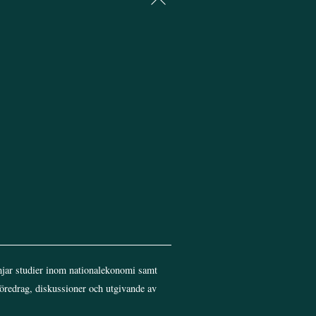
To
Top
jar studier inom nationalekonomi samt
föredrag, diskussioner och utgivande av