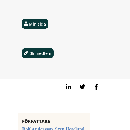
Min sida
Bli medlem
LinkedIn
Twitter
Facebook
FÖRFATTARE
Rolf Andersson
Sven Hegelund
,