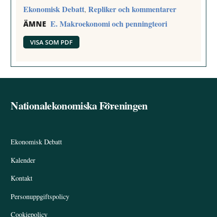
Ekonomisk Debatt
Repliker och kommentarer
,
E. Makroekonomi och penningteori
ÄMNE
VISA SOM PDF
Nationalekonomiska Föreningen
Back
To
Top
Ekonomisk Debatt
Kalender
Kontakt
Personuppgiftspolicy
Cookiepolicy