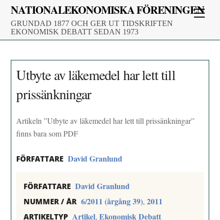
Skip
NATIONALEKONOMISKA FÖRENINGEN
Men
to
GRUNDAD 1877 OCH GER UT TIDSKRIFTEN
content
EKONOMISK DEBATT SEDAN 1973
Utbyte av läkemedel har lett till
prissänkningar
Artikeln ”Utbyte av läkemedel har lett till prissänkningar”
finns bara som PDF
David Granlund
FÖRFATTARE
David Granlund
FÖRFATTARE
6/2011 (årgång 39)
2011
,
NUMMER / ÅR
Artikel
Ekonomisk Debatt
,
ARTIKELTYP