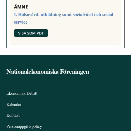
ÄMNE
I. Hälsovård, utbildning samt socialvård och social
service
VISA SOM PDF
Nationalekonomiska Föreningen
Back
To
Top
Ekonomisk Debatt
Kalender
Kontakt
Personuppgiftspolicy