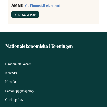
G. Finansiell ekonomi
ÄMNE
VISA SOM PDF
Nationalekonomiska Föreningen
Back
To
Top
Ekonomisk Debatt
Kalender
Kontakt
Personuppgiftspolicy
Cookiepolicy