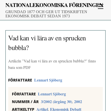
Skip
NATIONALEKONOMISKA FÖRENINGEN
Men
to
GRUNDAD 1877 OCH GER UT TIDSKRIFTEN
content
EKONOMISK DEBATT SEDAN 1973
Vad kan vi lära av en sprucken
bubbla?
Artikeln ”Vad kan vi lära av en sprucken bubbla?” finns
bara som PDF
Lennart Sjöberg
FÖRFATTARE
Lennart Sjöberg
FÖRFATTARE
3/2002 (årgång 30)
2002
,
NUMMER / ÅR
Artikel
Ekonomisk Debatt
,
ARTIKELTYP