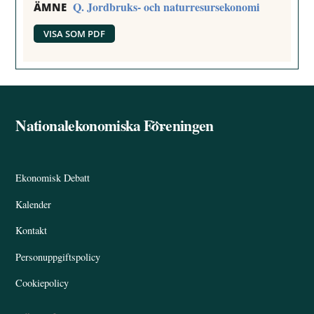
Q. Jordbruks- och naturresursekonomi
ÄMNE
VISA SOM PDF
Nationalekonomiska Föreningen
Back
To
Top
Ekonomisk Debatt
Kalender
Kontakt
Personuppgiftspolicy
Cookiepolicy