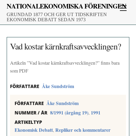
Skip
NATIONALEKONOMISKA FÖRENINGEN
Men
to
GRUNDAD 1877 OCH GER UT TIDSKRIFTEN
content
EKONOMISK DEBATT SEDAN 1973
Vad kostar kärnkraftsavvecklingen?
Artikeln ”Vad kostar kärnkraftsavvecklingen?” finns bara
som PDF
Åke Sundström
FÖRFATTARE
Åke Sundström
FÖRFATTARE
8/1991 (årgång 19)
1991
,
NUMMER / ÅR
ARTIKELTYP
Ekonomisk Debatt
Repliker och kommentarer
,