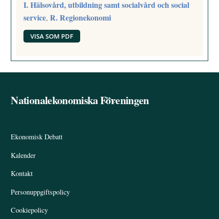
I. Hälsovård, utbildning samt socialvård och social
service
R. Regionekonomi
,
VISA SOM PDF
Nationalekonomiska Föreningen
Back
To
Top
Ekonomisk Debatt
Kalender
Kontakt
Personuppgiftspolicy
Cookiepolicy