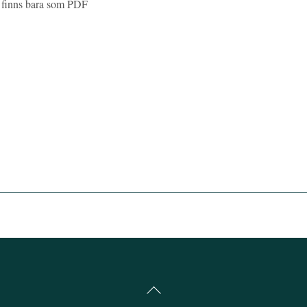
” finns bara som PDF
Back
To