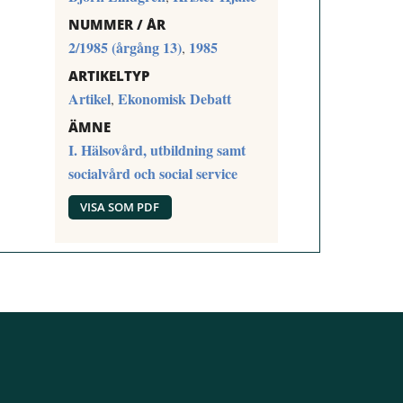
NUMMER / ÅR
2/1985 (årgång 13)
1985
,
ARTIKELTYP
Artikel
Ekonomisk Debatt
,
ÄMNE
I. Hälsovård, utbildning samt
socialvård och social service
VISA SOM PDF