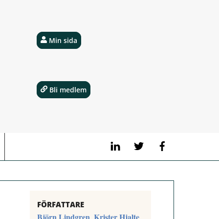
Min sida
Bli medlem
LinkedIn
Twitter
Facebook
FÖRFATTARE
Björn Lindgren
Krister Hjalte
,