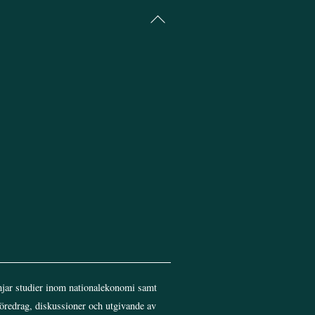
Back
To
Top
jar studier inom nationalekonomi samt
föredrag, diskussioner och utgivande av