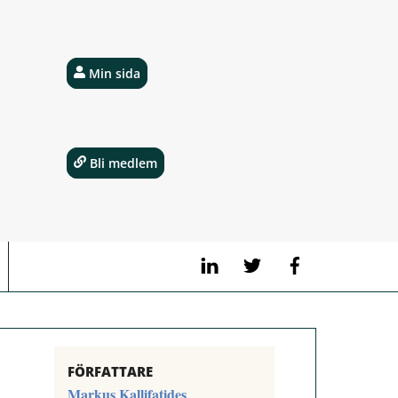
Min sida
Bli medlem
LinkedIn
Twitter
Facebook
FÖRFATTARE
Markus Kallifatides