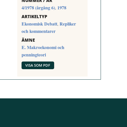
NUMMER / ÅR
4/1978 (årgång 6)
1978
,
ARTIKELTYP
Ekonomisk Debatt
Repliker
,
och kommentarer
ÄMNE
E. Makroekonomi och
penningteori
VISA SOM PDF