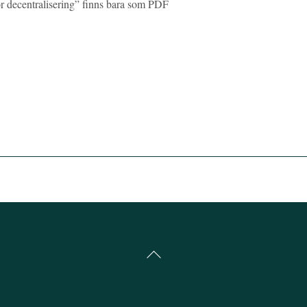
r decentralisering” finns bara som PDF
Back
To
Top