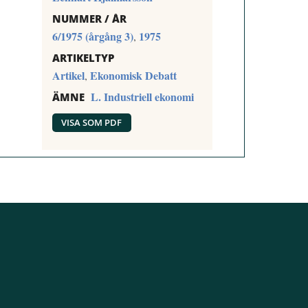
NUMMER / ÅR
6/1975 (årgång 3)
1975
,
ARTIKELTYP
Artikel
Ekonomisk Debatt
,
L. Industriell ekonomi
ÄMNE
VISA SOM PDF