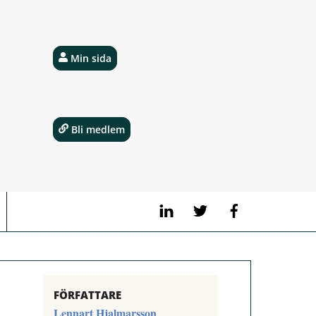
Min sida
Bli medlem
LinkedIn
Twitter
Facebook
FÖRFATTARE
Lennart Hjalmarsson