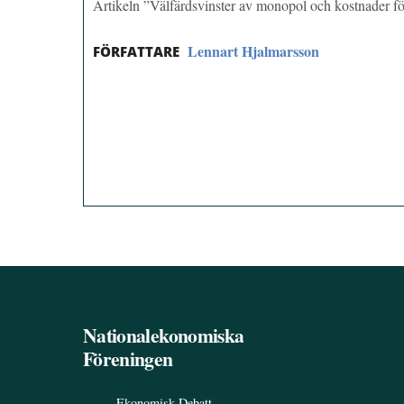
Artikeln ”Välfärdsvinster av monopol och kostnader fö
Lennart Hjalmarsson
FÖRFATTARE
Nationalekonomiska
Föreningen
Ekonomisk Debatt