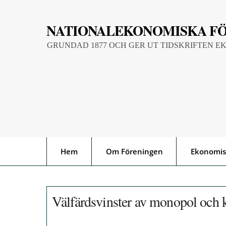
Skip
to
NATIONALEKONOMISKA F
content
GRUNDAD 1877 OCH GER UT TIDSKRIFTEN E
Hem
Om Föreningen
Ekonomis
Välfärdsvinster av monopol och k