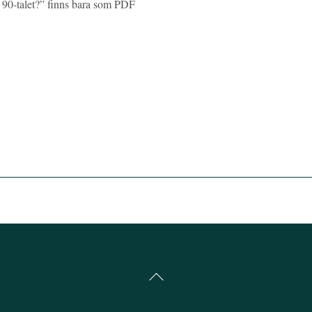
v 90-talet?” finns bara som PDF
Back
To
Top