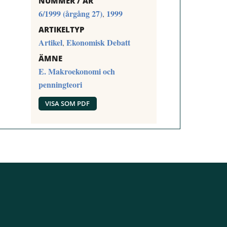
NUMMER / ÅR
6/1999 (årgång 27)
1999
,
ARTIKELTYP
Artikel
Ekonomisk Debatt
,
ÄMNE
E. Makroekonomi och
penningteori
VISA SOM PDF