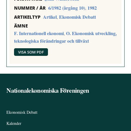
6/1982 (årgång 10)
1982
,
NUMMER / ÅR
Artikel
Ekonomisk Debatt
,
ARTIKELTYP
ÄMNE
F. Internationell ekonomi
O. Ekonomisk utveckling,
,
teknologiska förändringar och tillväxt
VISA SOM PDF
Nationalekonomiska Föreningen
Back
To
Top
Ekonomisk Debatt
Kalender