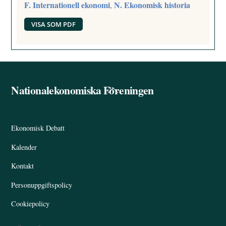
F. Internationell ekonomi
N. Ekonomisk historia
,
VISA SOM PDF
Nationalekonomiska Föreningen
Back
To
Top
Ekonomisk Debatt
Kalender
Kontakt
Personuppgiftspolicy
Cookiepolicy