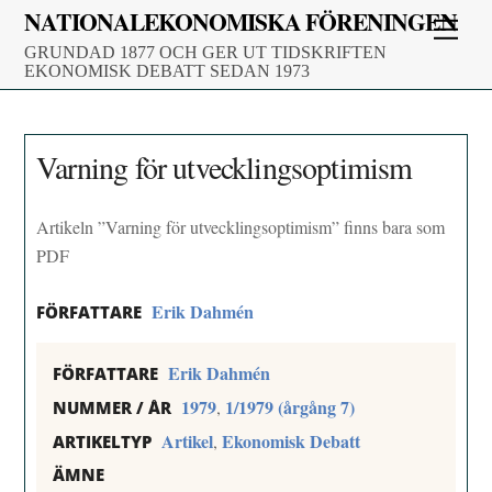
Skip
NATIONALEKONOMISKA FÖRENINGEN
Men
to
GRUNDAD 1877 OCH GER UT TIDSKRIFTEN
content
EKONOMISK DEBATT SEDAN 1973
Varning för utvecklingsoptimism
Artikeln ”Varning för utvecklingsoptimism” finns bara som
PDF
Erik Dahmén
FÖRFATTARE
Erik Dahmén
FÖRFATTARE
1979
1/1979 (årgång 7)
,
NUMMER / ÅR
Artikel
Ekonomisk Debatt
,
ARTIKELTYP
ÄMNE