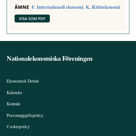
F. Internationell ekonomi
K. Rättsekonomi
,
ÄMNE
VISA SOM PDF
Nationalekonomiska Föreningen
Back
To
Top
Ekonomisk Debatt
Kalender
Kontakt
Personuppgiftspolicy
Cookiepolicy