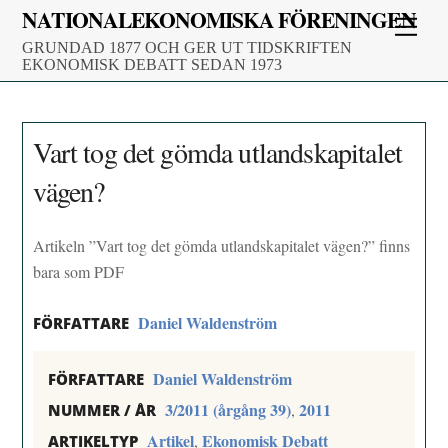
Skip
NATIONALEKONOMISKA FÖRENINGEN
Men
to
GRUNDAD 1877 OCH GER UT TIDSKRIFTEN
content
EKONOMISK DEBATT SEDAN 1973
Vart tog det gömda utlandskapitalet
vägen?
Artikeln ”Vart tog det gömda utlandskapitalet vägen?” finns
bara som PDF
Daniel Waldenström
FÖRFATTARE
Daniel Waldenström
FÖRFATTARE
3/2011 (årgång 39)
2011
,
NUMMER / ÅR
Artikel
Ekonomisk Debatt
,
ARTIKELTYP