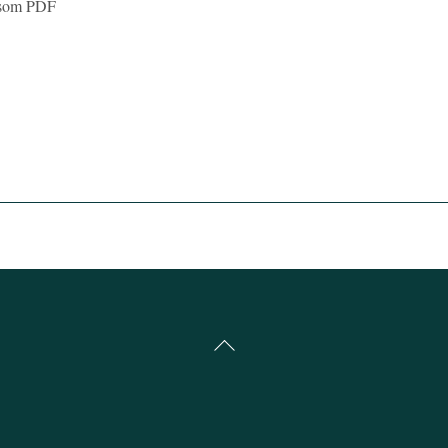
a som PDF
Back
To
Top