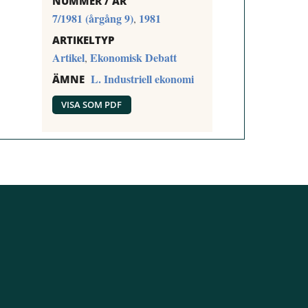
NUMMER / ÅR
7/1981 (årgång 9)
1981
,
ARTIKELTYP
Artikel
Ekonomisk Debatt
,
L. Industriell ekonomi
ÄMNE
VISA SOM PDF