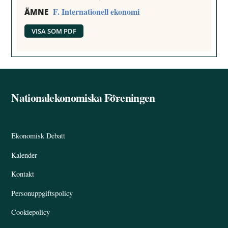
F. Internationell ekonomi
ÄMNE
VISA SOM PDF
Nationalekonomiska Föreningen
Back
To
Top
Ekonomisk Debatt
Kalender
Kontakt
Personuppgiftspolicy
Cookiepolicy