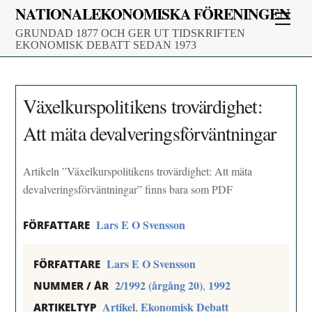
Skip
NATIONALEKONOMISKA FÖRENINGEN
Men
to
GRUNDAD 1877 OCH GER UT TIDSKRIFTEN
content
EKONOMISK DEBATT SEDAN 1973
Växelkurspolitikens trovärdighet:
Att mäta devalveringsförväntningar
Artikeln ”Växelkurspolitikens trovärdighet: Att mäta
devalveringsförväntningar” finns bara som PDF
Lars E O Svensson
FÖRFATTARE
Lars E O Svensson
FÖRFATTARE
2/1992 (årgång 20)
1992
,
NUMMER / ÅR
Artikel
Ekonomisk Debatt
,
ARTIKELTYP