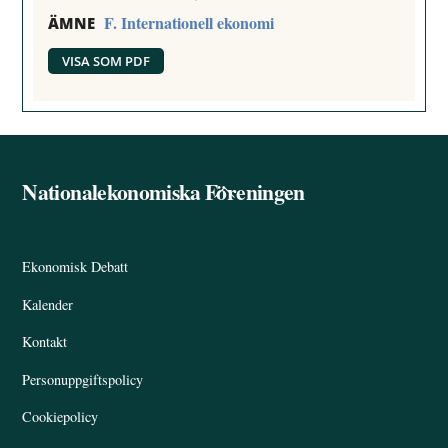
F. Internationell ekonomi
ÄMNE
VISA SOM PDF
Nationalekonomiska Föreningen
Back
To
Top
Ekonomisk Debatt
Kalender
Kontakt
Personuppgiftspolicy
Cookiepolicy