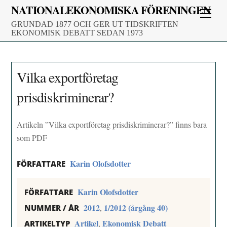
Skip
NATIONALEKONOMISKA FÖRENINGEN
Men
to
GRUNDAD 1877 OCH GER UT TIDSKRIFTEN
content
EKONOMISK DEBATT SEDAN 1973
Vilka exportföretag
prisdiskriminerar?
Artikeln ”Vilka exportföretag prisdiskriminerar?” finns bara
som PDF
Karin Olofsdotter
FÖRFATTARE
Karin Olofsdotter
FÖRFATTARE
2012
1/2012 (årgång 40)
,
NUMMER / ÅR
Artikel
Ekonomisk Debatt
,
ARTIKELTYP