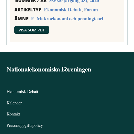
5/2020 (årgång 48)
2020
,
NUMMER / ÅR
Ekonomisk Debatt
Forum
,
ARTIKELTYP
E. Makroekonomi och penningteori
ÄMNE
VISA SOM PDF
Nationalekonomiska Föreningen
Back
To
Top
Ekonomisk Debatt
Kalender
Kontakt
Personuppgiftspolicy