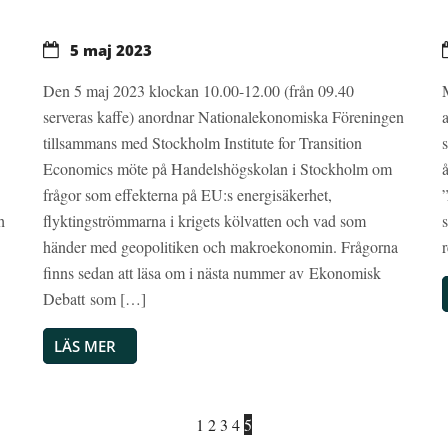
5 maj 2023
Den 5 maj 2023 klockan 10.00-12.00 (från 09.40
serveras kaffe) anordnar Nationalekonomiska Föreningen
tillsammans med Stockholm Institute for Transition
.
Economics möte på Handelshögskolan i Stockholm om
frågor som effekterna på EU:s energisäkerhet,
h
flyktingströmmarna i krigets kölvatten och vad som
händer med geopolitiken och makroekonomin. Frågorna
finns sedan att läsa om i nästa nummer av Ekonomisk
Debatt som […]
LÄS MER
1
2
3
4
5