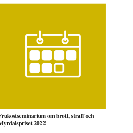
Frukostseminarium om brott, straff och
Myrdalspriset 2022!