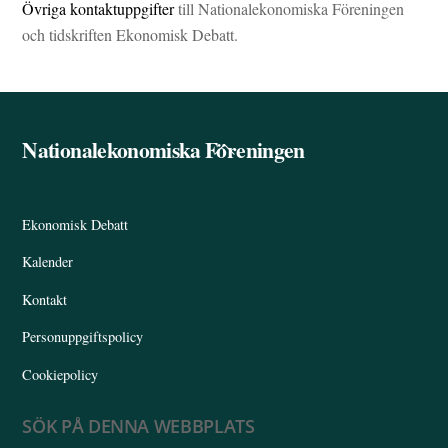
Övriga kontaktuppgifter
till Nationalekonomiska Föreningen
och tidskriften Ekonomisk Debatt.
Nationalekonomiska Föreningen
Back
To
Top
Ekonomisk Debatt
Kalender
Kontakt
Personuppgiftspolicy
Cookiepolicy
SÖK PÅ DENNA WEBBPLATS