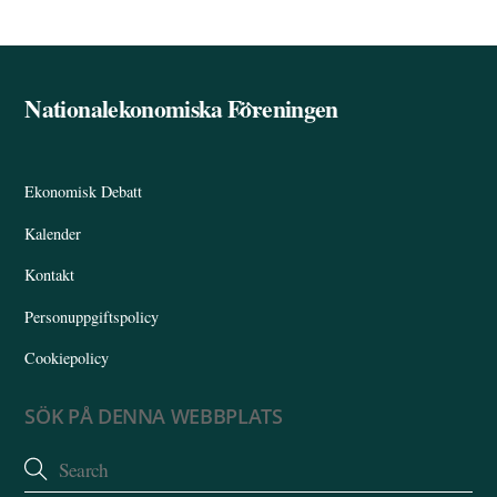
Nationalekonomiska Föreningen
Back
To
Top
Ekonomisk Debatt
Kalender
Kontakt
Personuppgiftspolicy
Cookiepolicy
SÖK PÅ DENNA WEBBPLATS