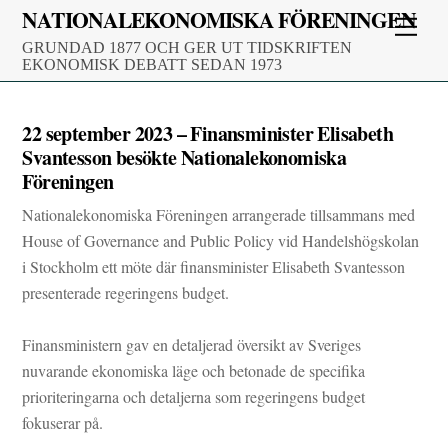
Skip
NATIONALEKONOMISKA FÖRENINGEN
Men
to
GRUNDAD 1877 OCH GER UT TIDSKRIFTEN
content
EKONOMISK DEBATT SEDAN 1973
22 september 2023 – Finansminister Elisabeth
Svantesson besökte Nationalekonomiska
Föreningen
Nationalekonomiska Föreningen arrangerade tillsammans med
House of Governance and Public Policy vid
Handelshögskolan
i Stockholm
ett möte där finansminister
Elisabeth Svantesson
presenterade regeringens budget.
Finansministern gav en detaljerad översikt av Sveriges
nuvarande ekonomiska läge och betonade de specifika
prioriteringarna och detaljerna som regeringens budget
fokuserar på.