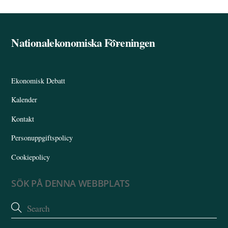
bo
ed
ail
a
ok
In
Nationalekonomiska Föreningen
Back
To
Top
Ekonomisk Debatt
Kalender
Kontakt
Personuppgiftspolicy
Cookiepolicy
SÖK PÅ DENNA WEBBPLATS