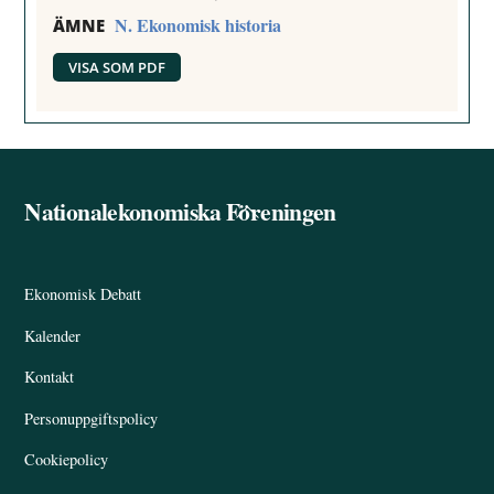
N. Ekonomisk historia
ÄMNE
VISA SOM PDF
Nationalekonomiska Föreningen
Back
To
Top
Ekonomisk Debatt
Kalender
Kontakt
Personuppgiftspolicy
Cookiepolicy