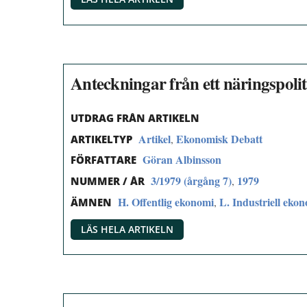
Anteckningar från ett näringspol
UTDRAG FRÅN ARTIKELN
Artikel
Ekonomisk Debatt
,
ARTIKELTYP
Göran Albinsson
FÖRFATTARE
3/1979 (årgång 7)
1979
,
NUMMER / ÅR
H. Offentlig ekonomi
L. Industriell eko
,
ÄMNEN
LÄS HELA ARTIKELN