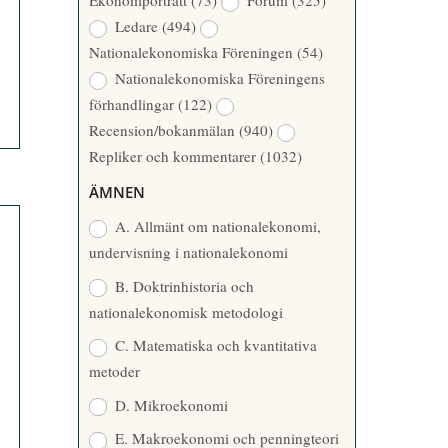
Ekonomporträtt
(73)
Forum
(325)
A
Å
Ledare
(494)
T
R
Nationalekonomiska Föreningen
(54)
T
Nationalekonomiska Föreningens
A
förhandlingar
(122)
R
Recension/bokanmälan
(940)
E
Repliker och kommentarer
(1032)
ÄMNEN
A. Allmänt om nationalekonomi,
undervisning i nationalekonomi
B. Doktrinhistoria och
nationalekonomisk metodologi
C. Matematiska och kvantitativa
metoder
D. Mikroekonomi
E. Makroekonomi och penningteori