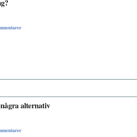
ng?
ommentarer
några alternativ
ommentarer