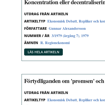
Koncentration eller decentraliseri
UTDRAG FRÅN ARTIKELN
Ekonomisk Debatt
Repliker och k
,
ARTIKELTYP
Gunnar Alexandersson
FÖRFATTARE
3/1979 (årgång 7)
1979
,
NUMMER / ÅR
R. Regionekonomi
ÄMNEN
LÄS HELA ARTIKELN
Förtydliganden om 'promsen' och 
UTDRAG FRÅN ARTIKELN
Ekonomisk Debatt
Repliker och k
,
ARTIKELTYP