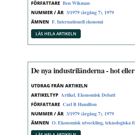
Ben Wikman
FÖRFATTARE
3/1979 (årgång 7)
1979
,
NUMMER / ÅR
F. Internationell ekonomi
ÄMNEN
LÄS HELA ARTIKELN
De nya industriländerna - hot eller
UTDRAG FRÅN ARTIKELN
Artikel
Ekonomisk Debatt
,
ARTIKELTYP
Carl B Hamilton
FÖRFATTARE
3/1979 (årgång 7)
1979
,
NUMMER / ÅR
O. Ekonomisk utveckling, teknologiska fö
ÄMNEN
LÄS HELA ARTIKELN