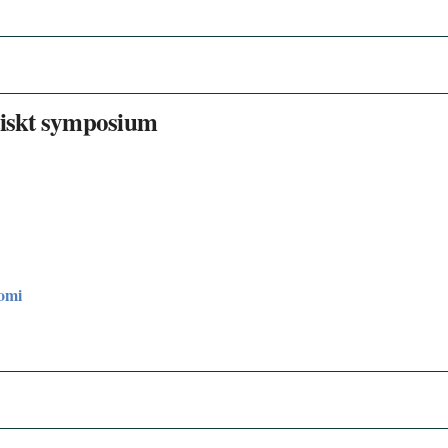
itiskt symposium
nomi