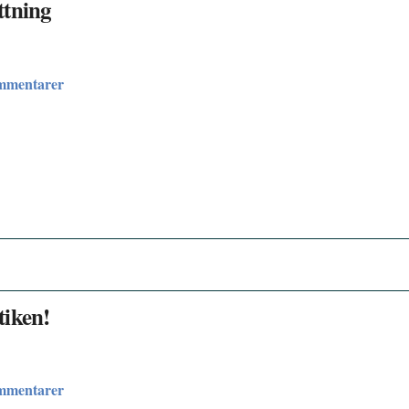
ttning
ommentarer
tiken!
ommentarer