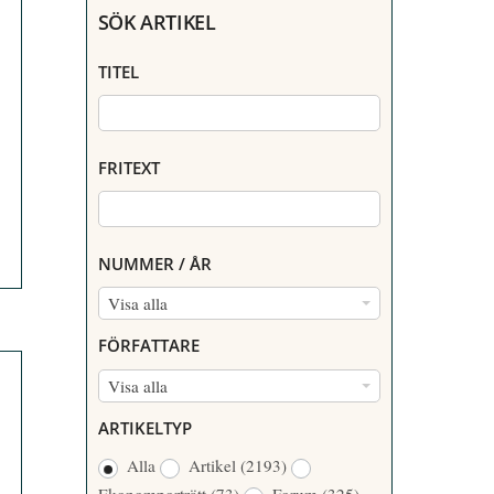
SÖK ARTIKEL
TITEL
FRITEXT
NUMMER / ÅR
N
Visa alla
U
FÖRFATTARE
M
F
Visa alla
M
Ö
E
ARTIKELTYP
R
R
Alla
Artikel
(2193)
F
/