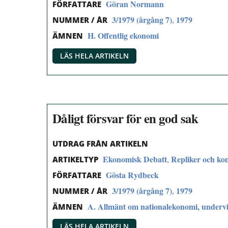
Göran Normann
FÖRFATTARE
3/1979 (årgång 7)
1979
,
NUMMER / ÅR
H. Offentlig ekonomi
ÄMNEN
LÄS HELA ARTIKELN
Dåligt försvar för en god sak
UTDRAG FRÅN ARTIKELN
Ekonomisk Debatt
Repliker och k
,
ARTIKELTYP
Gösta Rydbeck
FÖRFATTARE
3/1979 (årgång 7)
1979
,
NUMMER / ÅR
A. Allmänt om nationalekonomi, undervi
ÄMNEN
LÄS HELA ARTIKELN