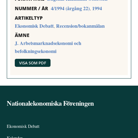
4/1994 (årgång 22)
1994
,
NUMMER / ÅR
ARTIKELTYP
Ekonomisk Debatt
Recension/bokanmälan
,
ÄMNE
J. Arbetsmarknadsekonomi och
befolkningsekonomi
VISA SOM PDF
Nationalekonomiska Föreningen
Back
To
Top
Ekonomisk Debatt
Kalender