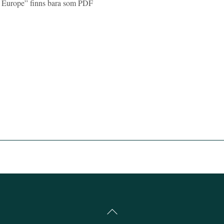
rn Europe” finns bara som PDF
Back
To