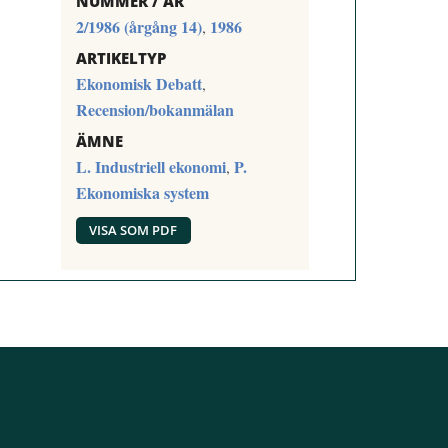
NUMMER / ÅR
2/1986 (årgång 14)
1986
,
ARTIKELTYP
Ekonomisk Debatt
,
Recension/bokanmälan
ÄMNE
L. Industriell ekonomi
P.
,
Ekonomiska system
VISA SOM PDF