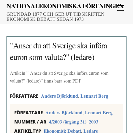
Skip
NATIONALEKONOMISKA FÖRENINGEN
Men
to
GRUNDAD 1877 OCH GER UT TIDSKRIFTEN
content
EKONOMISK DEBATT SEDAN 1973
"Anser du att Sverige ska införa
euron som valuta?" (ledare)
Artikeln ””Anser du att Sverige ska införa euron som
valuta?” (ledare)” finns bara som PDF
Anders Björklund
Lennart Berg
,
FÖRFATTARE
Anders Björklund
Lennart Berg
,
FÖRFATTARE
4/2003 (årgång 31)
2003
,
NUMMER / ÅR
Ekonomisk Debatt
Ledare
,
ARTIKELTYP