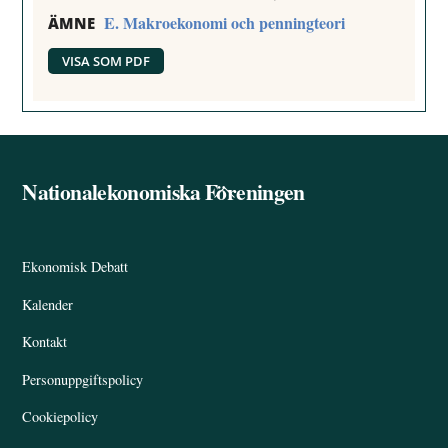
E. Makroekonomi och penningteori
ÄMNE
VISA SOM PDF
Nationalekonomiska Föreningen
Back
To
Top
Ekonomisk Debatt
Kalender
Kontakt
Personuppgiftspolicy
Cookiepolicy