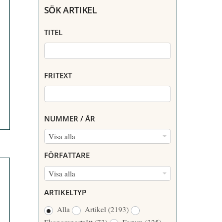
SÖK ARTIKEL
TITEL
FRITEXT
NUMMER / ÅR
N
Visa alla
U
FÖRFATTARE
M
F
Visa alla
M
Ö
E
ARTIKELTYP
R
R
Alla
Artikel
(2193)
F
/