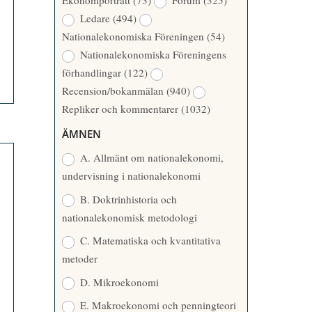
Ekonomporträtt
(73)
Forum
(325)
A
Å
Ledare
(494)
T
R
Nationalekonomiska Föreningen
(54)
T
Nationalekonomiska Föreningens
A
förhandlingar
(122)
R
Recension/bokanmälan
(940)
E
Repliker och kommentarer
(1032)
ÄMNEN
A. Allmänt om nationalekonomi,
undervisning i nationalekonomi
B. Doktrinhistoria och
nationalekonomisk metodologi
C. Matematiska och kvantitativa
metoder
D. Mikroekonomi
E. Makroekonomi och penningteori