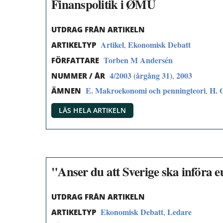
Finanspolitik i ØMU
UTDRAG FRÅN ARTIKELN
Artikel
Ekonomisk Debatt
,
ARTIKELTYP
Torben M Andersén
FÖRFATTARE
4/2003 (årgång 31)
2003
,
NUMMER / ÅR
E. Makroekonomi och penningteori
H. 
,
ÄMNEN
LÄS HELA ARTIKELN
"Anser du att Sverige ska införa 
UTDRAG FRÅN ARTIKELN
Ekonomisk Debatt
Ledare
,
ARTIKELTYP