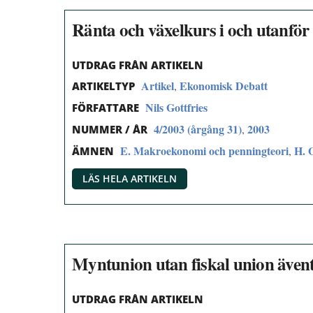
Ränta och växelkurs i och utanf
UTDRAG FRÅN ARTIKELN
Artikel
Ekonomisk Debatt
,
ARTIKELTYP
Nils Gottfries
FÖRFATTARE
4/2003 (årgång 31)
2003
,
NUMMER / ÅR
E. Makroekonomi och penningteori
H. 
,
ÄMNEN
LÄS HELA ARTIKELN
Myntunion utan fiskal union även
UTDRAG FRÅN ARTIKELN