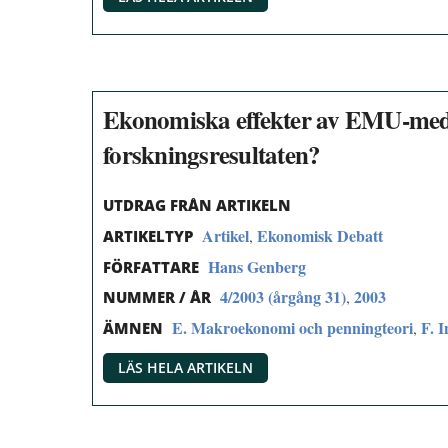
Ekonomiska effekter av EMU-medl
forskningsresultaten?
UTDRAG FRÅN ARTIKELN
Artikel
Ekonomisk Debatt
,
ARTIKELTYP
Hans Genberg
FÖRFATTARE
4/2003 (årgång 31)
2003
,
NUMMER / ÅR
E. Makroekonomi och penningteori
F. 
,
ÄMNEN
LÄS HELA ARTIKELN