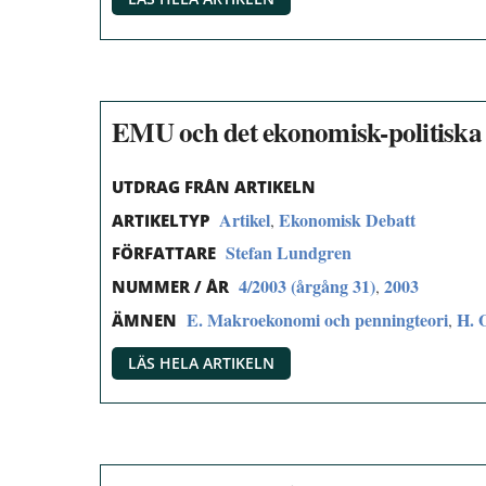
EMU och det ekonomisk-politiska 
UTDRAG FRÅN ARTIKELN
Artikel
Ekonomisk Debatt
,
ARTIKELTYP
Stefan Lundgren
FÖRFATTARE
4/2003 (årgång 31)
2003
,
NUMMER / ÅR
E. Makroekonomi och penningteori
H. 
,
ÄMNEN
LÄS HELA ARTIKELN