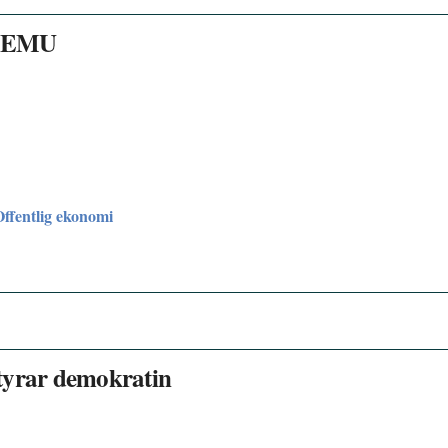
ör EMU
Offentlig ekonomi
tyrar demokratin