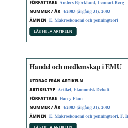
Anders Björklund
Lennart Berg
,
FÖRFATTARE
4/2003 (årgång 31)
2003
,
NUMMER / ÅR
E. Makroekonomi och penningteori
ÄMNEN
LÄS HELA ARTIKELN
Handel och medlemskap i EMU
UTDRAG FRÅN ARTIKELN
Artikel
Ekonomisk Debatt
,
ARTIKELTYP
Harry Flam
FÖRFATTARE
4/2003 (årgång 31)
2003
,
NUMMER / ÅR
E. Makroekonomi och penningteori
F. 
,
ÄMNEN
LÄS HELA ARTIKELN