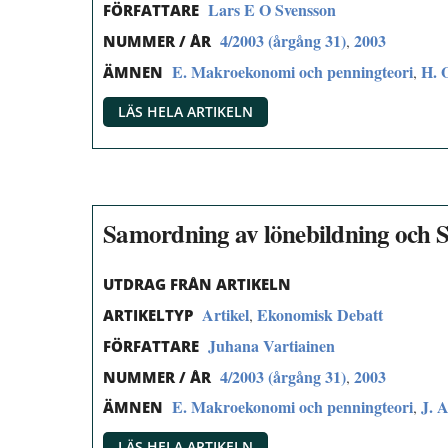
Lars E O Svensson
FÖRFATTARE
4/2003 (årgång 31)
2003
,
NUMMER / ÅR
E. Makroekonomi och penningteori
H. 
,
ÄMNEN
LÄS HELA ARTIKELN
Samordning av lönebildning och 
UTDRAG FRÅN ARTIKELN
Artikel
Ekonomisk Debatt
,
ARTIKELTYP
Juhana Vartiainen
FÖRFATTARE
4/2003 (årgång 31)
2003
,
NUMMER / ÅR
E. Makroekonomi och penningteori
J. 
,
ÄMNEN
LÄS HELA ARTIKELN