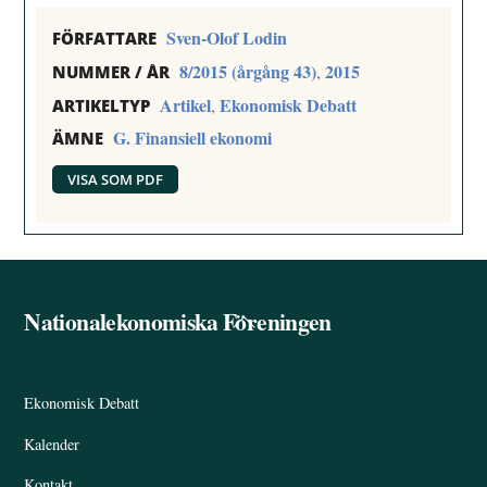
Sven-Olof Lodin
FÖRFATTARE
8/2015 (årgång 43)
2015
,
NUMMER / ÅR
Artikel
Ekonomisk Debatt
,
ARTIKELTYP
G. Finansiell ekonomi
ÄMNE
VISA SOM PDF
Nationalekonomiska Föreningen
Back
To
Top
Ekonomisk Debatt
Kalender
Kontakt