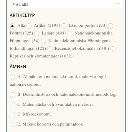
F
Visa alla
M
Ö
E
ARTIKELTYP
R
R
Alla
Artikel
(2193)
Ekonomporträtt
(73)
F
/
Forum
(325)
Ledare
(494)
Nationalekonomiska
A
Å
Föreningen
(54)
Nationalekonomiska Föreningens
T
R
förhandlingar
(122)
Recension/bokanmälan
(940)
T
Repliker och kommentarer
(1032)
A
R
ÄMNEN
E
A. Allmänt om nationalekonomi, undervisning i
nationalekonomi
B. Doktrinhistoria och nationalekonomisk metodologi
C. Matematiska och kvantitativa metoder
D. Mikroekonomi
E. Makroekonomi och penningteori