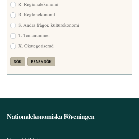
R. Regionalekonomi
R. Regionekonomi
S. Andra frågor, kulturekonomi
T. Temanummer
X. Okategoriserad
Nationalekonomiska Föreningen
Back
To
Top