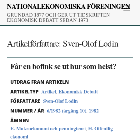
Skip
NATIONALEKONOMISKA FÖRENINGEN
Men
to
GRUNDAD 1877 OCH GER UT TIDSKRIFTEN
content
EKONOMISK DEBATT SEDAN 1973
Artikelförfattare:
Sven-Olof Lodin
Får en bofink se ut hur som helst?
UTDRAG FRÅN ARTIKELN
Artikel
Ekonomisk Debatt
,
ARTIKELTYP
Sven-Olof Lodin
FÖRFATTARE
6/1982 (årgång 10)
1982
,
NUMMER / ÅR
ÄMNEN
E. Makroekonomi och penningteori
H. Offentlig
,
ekonomi