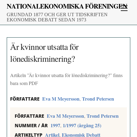
Skip
NATIONALEKONOMISKA FÖRENINGEN
Men
to
GRUNDAD 1877 OCH GER UT TIDSKRIFTEN
content
EKONOMISK DEBATT SEDAN 1973
Är kvinnor utsatta för
lönediskriminering?
Artikeln ”Är kvinnor utsatta för lönediskriminering?” finns
bara som PDF
Eva M Meyersson
Trond Petersen
,
FÖRFATTARE
Eva M Meyersson
Trond Petersen
,
FÖRFATTARE
1997
1/1997 (årgång 25)
,
NUMMER / ÅR
Artikel
Ekonomisk Debatt
,
ARTIKELTYP