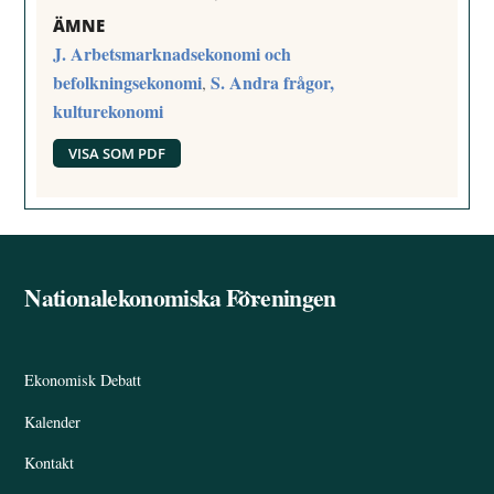
ÄMNE
J. Arbetsmarknadsekonomi och
befolkningsekonomi
S. Andra frågor,
,
kulturekonomi
VISA SOM PDF
Nationalekonomiska Föreningen
Back
To
Top
Ekonomisk Debatt
Kalender
Kontakt