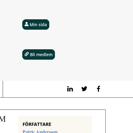
Min sida
Bli medlem
LinkedIn
Twitter
Facebook
VM
FÖRFATTARE
Patric Andersson