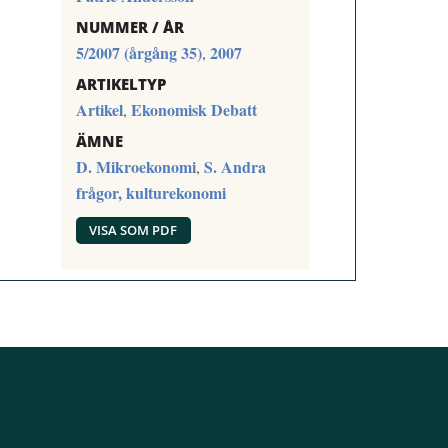
NUMMER / ÅR
5/2007 (årgång 35)
2007
,
ARTIKELTYP
Artikel
Ekonomisk Debatt
,
ÄMNE
D. Mikroekonomi
S. Andra
,
frågor, kulturekonomi
VISA SOM PDF