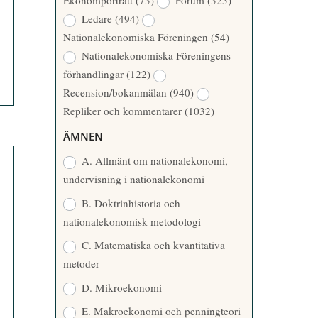
Ekonomporträtt
(73)
Forum
(325)
A
Å
Ledare
(494)
T
R
Nationalekonomiska Föreningen
(54)
T
Nationalekonomiska Föreningens
A
förhandlingar
(122)
R
Recension/bokanmälan
(940)
E
Repliker och kommentarer
(1032)
ÄMNEN
A. Allmänt om nationalekonomi,
undervisning i nationalekonomi
B. Doktrinhistoria och
nationalekonomisk metodologi
C. Matematiska och kvantitativa
metoder
D. Mikroekonomi
E. Makroekonomi och penningteori