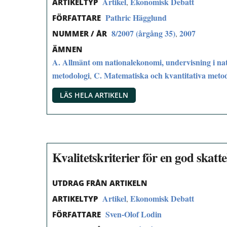
Artikel
Ekonomisk Debatt
,
ARTIKELTYP
Pathric Hägglund
FÖRFATTARE
8/2007 (årgång 35)
2007
,
NUMMER / ÅR
ÄMNEN
A. Allmänt om nationalekonomi, undervisning i na
metodologi
C. Matematiska och kvantitativa meto
,
LÄS HELA ARTIKELN
Kvalitetskriterier för en god skatte
UTDRAG FRÅN ARTIKELN
Artikel
Ekonomisk Debatt
,
ARTIKELTYP
Sven-Olof Lodin
FÖRFATTARE