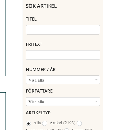
SÖK ARTIKEL
TITEL
FRITEXT
NUMMER / ÅR
N
Visa alla
U
FÖRFATTARE
M
F
Visa alla
M
Ö
E
ARTIKELTYP
R
R
Alla
Artikel
(2193)
F
/