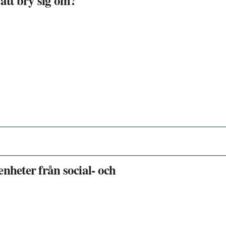
 att bry sig om?
nheter från social- och