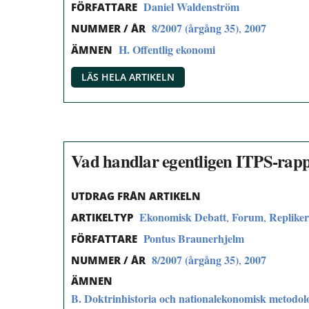
Daniel Waldenström
FÖRFATTARE
8/2007 (årgång 35)
2007
,
NUMMER / ÅR
H. Offentlig ekonomi
ÄMNEN
LÄS HELA ARTIKELN
Vad handlar egentligen ITPS-rap
UTDRAG FRÅN ARTIKELN
Ekonomisk Debatt
Forum
Replike
,
,
ARTIKELTYP
Pontus Braunerhjelm
FÖRFATTARE
8/2007 (årgång 35)
2007
,
NUMMER / ÅR
ÄMNEN
B. Doktrinhistoria och nationalekonomisk metodol