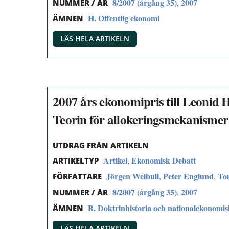
8/2007 (årgång 35)
2007
,
NUMMER / ÅR
H. Offentlig ekonomi
ÄMNEN
LÄS HELA ARTIKELN
2007 års ekonomipris till Leonid
Teorin för allokeringsmekanismer
UTDRAG FRÅN ARTIKELN
Artikel
Ekonomisk Debatt
,
ARTIKELTYP
Jörgen Weibull
Peter Englund
To
,
,
FÖRFATTARE
8/2007 (årgång 35)
2007
,
NUMMER / ÅR
B. Doktrinhistoria och nationalekonomi
ÄMNEN
LÄS HELA ARTIKELN