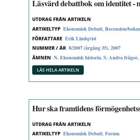
Läsvärd debattbok om identitet - 
UTDRAG FRÅN ARTIKELN
Ekonomisk Debatt
Recension/boka
,
ARTIKELTYP
Erik Lindqvist
FÖRFATTARE
8/2007 (årgång 35)
2007
,
NUMMER / ÅR
N. Ekonomisk historia
S. Andra frågor,
,
ÄMNEN
LÄS HELA ARTIKELN
Hur ska framtidens förmögenhetsst
UTDRAG FRÅN ARTIKELN
Ekonomisk Debatt
Forum
,
ARTIKELTYP