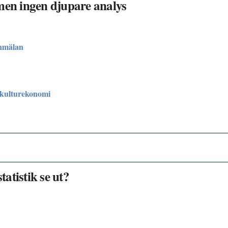
men ingen djupare analys
nmälan
 kulturekonomi
atistik se ut?