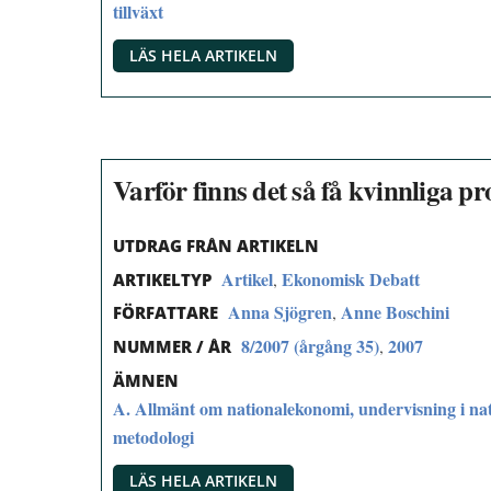
tillväxt
LÄS HELA ARTIKELN
Varför finns det så få kvinnliga p
UTDRAG FRÅN ARTIKELN
Artikel
Ekonomisk Debatt
,
ARTIKELTYP
Anna Sjögren
Anne Boschini
,
FÖRFATTARE
8/2007 (årgång 35)
2007
,
NUMMER / ÅR
ÄMNEN
A. Allmänt om nationalekonomi, undervisning i na
metodologi
LÄS HELA ARTIKELN