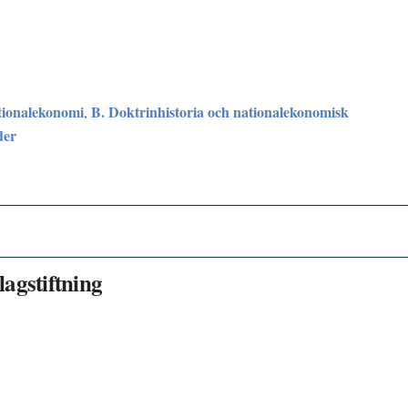
tionalekonomi
B. Doktrinhistoria och nationalekonomisk
,
der
lagstiftning