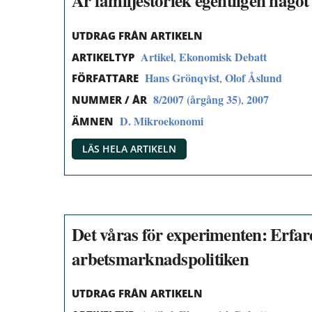
Är familjestorlek egentligen något
UTDRAG FRÅN ARTIKELN
Artikel
Ekonomisk Debatt
,
ARTIKELTYP
Hans Grönqvist
Olof Åslund
,
FÖRFATTARE
8/2007 (årgång 35)
2007
,
NUMMER / ÅR
D. Mikroekonomi
ÄMNEN
LÄS HELA ARTIKELN
Det våras för experimenten: Erfare
arbetsmarknadspolitiken
UTDRAG FRÅN ARTIKELN