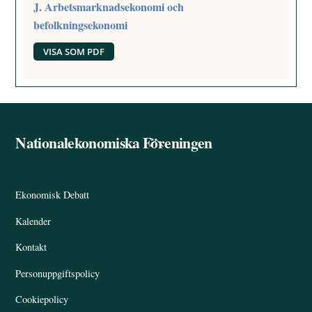
J. Arbetsmarknadsekonomi och
befolkningsekonomi
VISA SOM PDF
Nationalekonomiska Föreningen
Back
To
Top
Ekonomisk Debatt
Kalender
Kontakt
Personuppgiftspolicy
Cookiepolicy