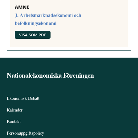
ÄMNE
J. Arbetsmarknadsekonomi och
befolkningsekonomi
VISA SOM PDF
Nationalekonomiska Föreningen
Back
To
Top
Ekonomisk Debatt
Kalender
Kontakt
Personuppgiftspolicy