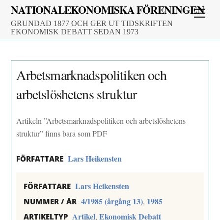
Skip
NATIONALEKONOMISKA FÖRENINGEN
Men
to
GRUNDAD 1877 OCH GER UT TIDSKRIFTEN
content
EKONOMISK DEBATT SEDAN 1973
Arbetsmarknadspolitiken och
arbetslöshetens struktur
Artikeln ”Arbetsmarknadspolitiken och arbetslöshetens
struktur” finns bara som PDF
Lars Heikensten
FÖRFATTARE
Lars Heikensten
FÖRFATTARE
4/1985 (årgång 13)
1985
,
NUMMER / ÅR
Artikel
Ekonomisk Debatt
,
ARTIKELTYP