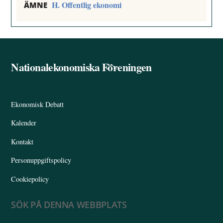
H. Offentlig ekonomi
ÄMNE
Nationalekonomiska Föreningen
Back
To
Top
Ekonomisk Debatt
Kalender
Kontakt
Personuppgiftspolicy
Cookiepolicy
SÖK PÅ DENNA WEBBPLATS