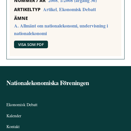
2008
1/2008 (årgång 36)
,
NUMMER / ÅR
Artikel
Ekonomisk Debatt
,
ARTIKELTYP
ÄMNE
A. Allmänt om nationalekonomi, undervisning i
nationalekonomi
VISA SOM PDF
Nationalekonomiska Föreningen
Back
To
Top
Ekonomisk Debatt
Kalender
Kontakt