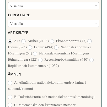
N
Visa alla
U
FÖRFATTARE
M
F
Visa alla
M
Ö
E
ARTIKELTYP
R
R
Alla
Artikel
(2193)
Ekonomporträtt
(73)
F
/
Forum
(325)
Ledare
(494)
Nationalekonomiska
A
Å
Föreningen
(54)
Nationalekonomiska Föreningens
T
R
förhandlingar
(122)
Recension/bokanmälan
(940)
T
Repliker och kommentarer
(1032)
A
R
ÄMNEN
E
A. Allmänt om nationalekonomi, undervisning i
nationalekonomi
B. Doktrinhistoria och nationalekonomisk metodologi
C. Matematiska och kvantitativa metoder