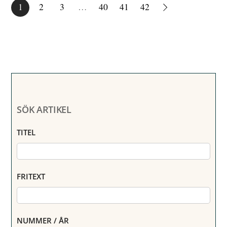
1
2
3
…
40
41
42
SÖK ARTIKEL
TITEL
FRITEXT
NUMMER / ÅR