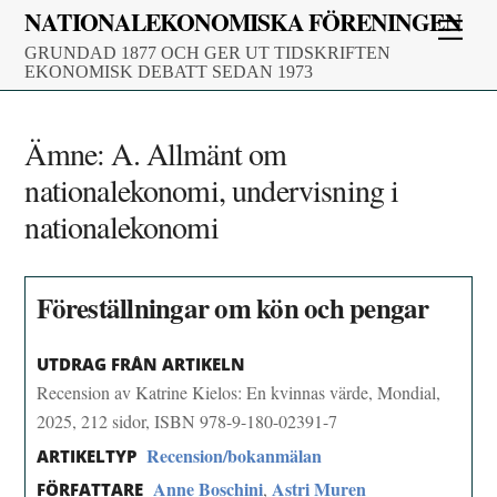
Skip
NATIONALEKONOMISKA FÖRENINGEN
Men
to
GRUNDAD 1877 OCH GER UT TIDSKRIFTEN
content
EKONOMISK DEBATT SEDAN 1973
Ämne:
A. Allmänt om
nationalekonomi, undervisning i
nationalekonomi
Föreställningar om kön och pengar
UTDRAG FRÅN ARTIKELN
Recension av Katrine Kielos: En kvinnas värde, Mondial,
2025, 212 sidor, ISBN 978-9-180-02391-7
Recension/bokanmälan
ARTIKELTYP
Anne Boschini
Astri Muren
,
FÖRFATTARE