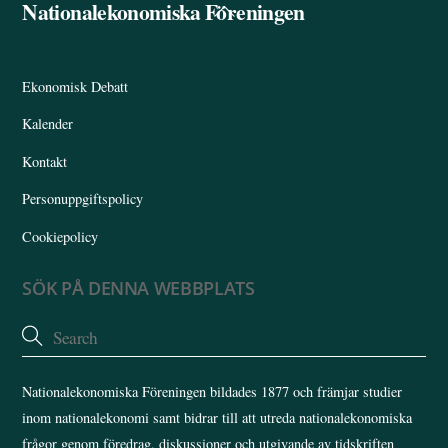
Nationalekonomiska Föreningen
Back
To
Top
Ekonomisk Debatt
Kalender
Kontakt
Personuppgiftspolicy
Cookiepolicy
SÖK PÅ DENNA WEBBPLATS
Nationalekonomiska Föreningen bildades 1877 och främjar studier
inom nationalekonomi samt bidrar till att utreda nationalekonomiska
frågor genom föredrag, diskussioner och utgivande av tidskriften