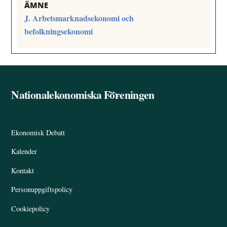
ÄMNE
J. Arbetsmarknadsekonomi och
befolkningsekonomi
Nationalekonomiska Föreningen
Back
To
Top
Ekonomisk Debatt
Kalender
Kontakt
Personuppgiftspolicy
Cookiepolicy