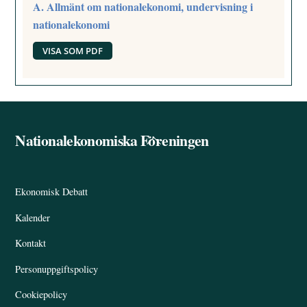
A. Allmänt om nationalekonomi, undervisning i
nationalekonomi
VISA SOM PDF
Nationalekonomiska Föreningen
Back
To
Top
Ekonomisk Debatt
Kalender
Kontakt
Personuppgiftspolicy
Cookiepolicy