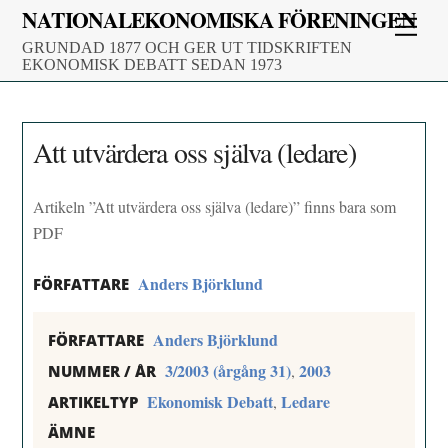
Skip
NATIONALEKONOMISKA FÖRENINGEN
Men
to
GRUNDAD 1877 OCH GER UT TIDSKRIFTEN
content
EKONOMISK DEBATT SEDAN 1973
Att utvärdera oss själva (ledare)
Artikeln ”Att utvärdera oss själva (ledare)” finns bara som
PDF
Anders Björklund
FÖRFATTARE
Anders Björklund
FÖRFATTARE
3/2003 (årgång 31)
2003
,
NUMMER / ÅR
Ekonomisk Debatt
Ledare
,
ARTIKELTYP
ÄMNE