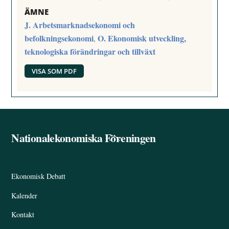
ÄMNE
J. Arbetsmarknadsekonomi och
befolkningsekonomi
O. Ekonomisk utveckling,
,
teknologiska förändringar och tillväxt
VISA SOM PDF
Nationalekonomiska Föreningen
Back
To
Top
Ekonomisk Debatt
Kalender
Kontakt