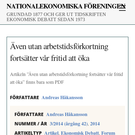
Skip
NATIONALEKONOMISKA FÖRENINGEN
Men
to
GRUNDAD 1877 OCH GER UT TIDSKRIFTEN
content
EKONOMISK DEBATT SEDAN 1973
Även utan arbetstidsförkortning
fortsätter vår fritid att öka
Artikeln ”Även utan arbetstidsförkortning fortsätter vår fritid
att öka” finns bara som PDF
Andreas Håkansson
FÖRFATTARE
Andreas Håkansson
FÖRFATTARE
3/2014 (årgång 42)
2014
,
NUMMER / ÅR
Artikel
Ekonomisk Debatt
Forum
,
,
ARTIKELTYP